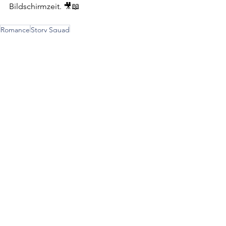
Bildschirmzeit. 🎥📖
Romance
Story Squad
Autor*innen
Alle ansehen
Aktuelle Beiträge